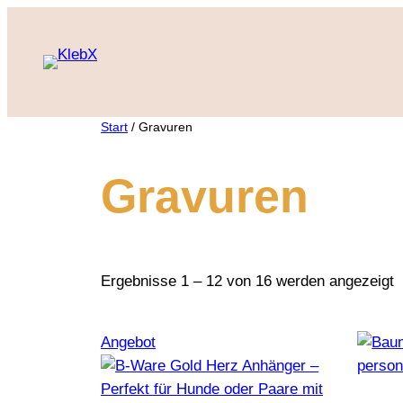
Zum
Inhalt
springen
Start
/ Gravuren
Gravuren
Ergebnisse 1 – 12 von 16 werden angezeigt
Produkt
Angebot
im
Angebot