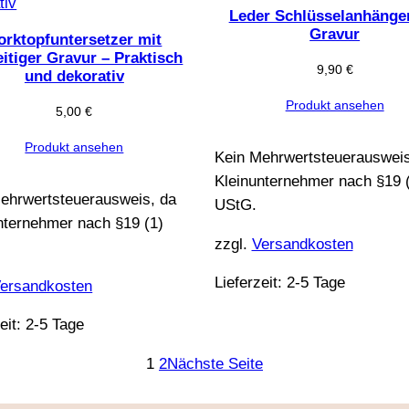
Leder Schlüsselanhänge
Gravur
orktopfuntersetzer mit
eitiger Gravur – Praktisch
9,90
€
und dekorativ
Produkt ansehen
5,00
€
Produkt ansehen
Kein Mehrwertsteuerausweis
Kleinunternehmer nach §19 
ehrwertsteuerausweis, da
UStG.
nternehmer nach §19 (1)
zzgl.
Versandkosten
Lieferzeit:
2-5 Tage
ersandkosten
eit:
2-5 Tage
1
2
Nächste Seite