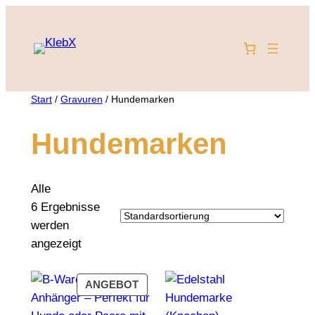
Zum
Inhalt
springen
Start
/
Gravuren
/ Hundemarken
Hundemarken
Alle
6 Ergebnisse
werden
angezeigt
PRODUKT
ANGEBOT
IM