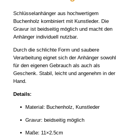
l
Schlüsselanhänger aus hochwertigem
z
Buchenholz kombiniert mit Kunstleder. Die
S
Gravur ist beidseitig möglich und macht den
c
Anhänger individuell nutzbar.
h
l
Durch die schlichte Form und saubere
ü
Verarbeitung eignet sich der Anhänger sowohl
s
für den eigenen Gebrauch als auch als
s
Geschenk. Stabil, leicht und angenehm in der
e
Hand.
l
a
Details:
n
Material: Buchenholz, Kunstleder
h
ä
Gravur: beidseitig möglich
n
g
Maße: 11×2.5cm