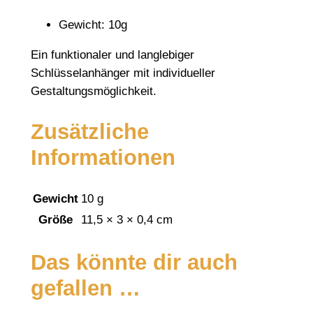
e
Gewicht: 10g
r
m
Ein funktionaler und langlebiger
i
Schlüsselanhänger mit individueller
t
Gestaltungsmöglichkeit.
G
r
Zusätzliche
a
Informationen
v
u
r
Gewicht
10 g
M
Größe
11,5 × 3 × 0,4 cm
e
n
Das könnte dir auch
g
gefallen …
e