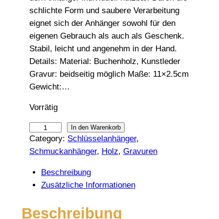
schlichte Form und saubere Verarbeitung
eignet sich der Anhänger sowohl für den
eigenen Gebrauch als auch als Geschenk.
Stabil, leicht und angenehm in der Hand.
Details: Material: Buchenholz, Kunstleder
Gravur: beidseitig möglich Maße: 11×2.5cm
Gewicht:…
Vorrätig
B
In den Warenkorb
Category:
Schlüsselanhänger
, 
u
Schmuckanhänger
, 
Holz
, 
Gravuren
c
h
Beschreibung
e
Zusätzliche Informationen
n
h
Beschreibung
o