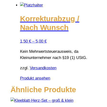
Korrekturabzug /
Nach Wunsch
1,50
€
–
5,00
€
Kein Mehrwertsteuerausweis, da
Kleinunternehmer nach §19 (1) UStG.
zzgl.
Versandkosten
Dieses
Produkt ansehen
Produkt
Ähnliche Produkte
weist
mehrere
Varianten