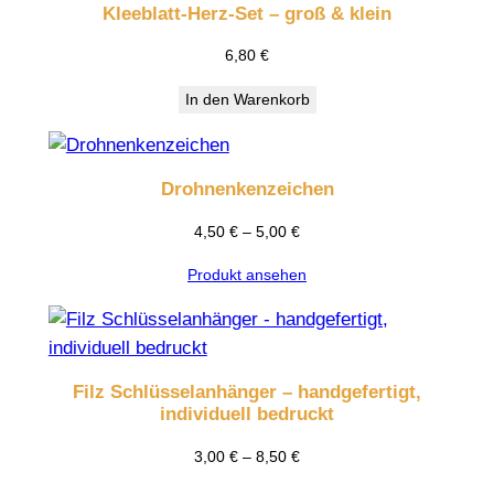
auf.
Kleeblatt-Herz-Set – groß & klein
Die
6,80
€
Optionen
können
In den Warenkorb
auf
der
Produktseite
Drohnenkenzeichen
gewählt
4,50
€
–
5,00
€
werden
Produkt ansehen
Filz Schlüsselanhänger – handgefertigt,
individuell bedruckt
3,00
€
–
8,50
€