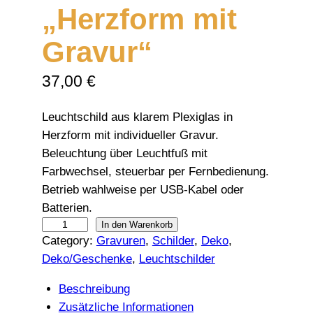
„Herzform mit
Gravur“
37,00
€
Leuchtschild aus klarem Plexiglas in
Herzform mit individueller Gravur.
Beleuchtung über Leuchtfuß mit
Farbwechsel, steuerbar per Fernbedienung.
Betrieb wahlweise per USB-Kabel oder
Batterien.
P
In den Warenkorb
Category:
Gravuren
, 
Schilder
, 
Deko
, 
l
Deko/Geschenke
, 
Leuchtschilder
e
x
Beschreibung
i
Zusätzliche Informationen