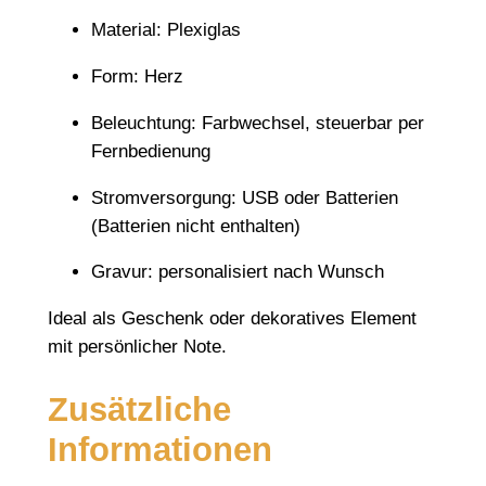
H
Material: Plexiglas
e
Form: Herz
r
z
Beleuchtung: Farbwechsel, steuerbar per
f
Fernbedienung
o
r
Stromversorgung: USB oder Batterien
m
(Batterien nicht enthalten)
m
Gravur: personalisiert nach Wunsch
i
t
Ideal als Geschenk oder dekoratives Element
G
mit persönlicher Note.
r
a
Zusätzliche
v
Informationen
u
r