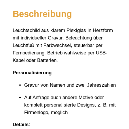
g
l
Beschreibung
a
s
Leuchtschild aus klarem Plexiglas in Herzform
-
mit individueller Gravur. Beleuchtung über
L
Leuchtfuß mit Farbwechsel, steuerbar per
e
Fernbedienung. Betrieb wahlweise per USB-
u
Kabel oder Batterien.
c
h
Personalisierung:
t
s
Gravur von Namen und zwei Jahreszahlen
c
Auf Anfrage auch andere Motive oder
h
komplett personalisierte Designs, z. B. mit
i
Firmenlogo, möglich
l
d
Details:
"