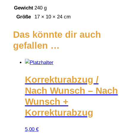
"
Gewicht
240 g
M
Größe
17 × 10 × 24 cm
e
n
Das könnte dir auch
g
gefallen …
e
Korrekturabzug /
Nach Wunsch – Nach
Wunsch +
Korrekturabzug
5,00
€